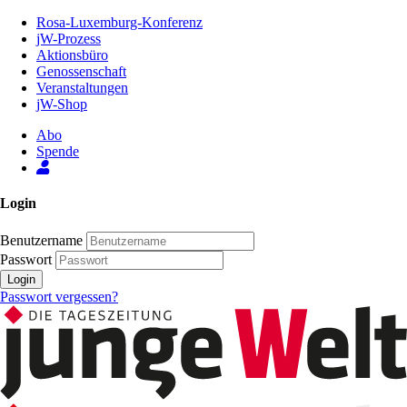
Zum
Rosa-Luxemburg-Konferenz
Inhalt
jW-Prozess
der
Aktionsbüro
Seite
Genossenschaft
Veranstaltungen
jW-Shop
Abo
Spende
Login
Benutzername
Passwort
Login
Passwort vergessen?