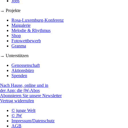
Jobs
→ Projekte
Rosa-Luxemburg-Konferenz
Maigalerie
Melodie & Rhythmus
Shop
Fotowettbewerb
Granma
→ Unterstützen
Genossenschaft
Aktionsbüro
Spenden
Nach Hause, online und in
der App: die jW-Abos
Abonnieren Sie unsere Newsletter
Vertrag widerrufen
© junge Welt
© JW
Impressum/Datenschutz
AGB