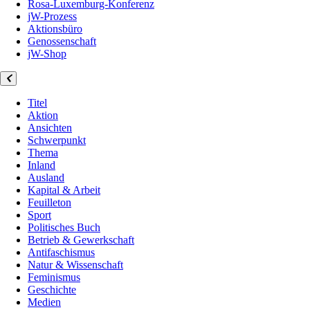
Rosa-Luxemburg-Konferenz
jW-Prozess
Aktionsbüro
Genossenschaft
jW-Shop
Titel
Aktion
Ansichten
Schwerpunkt
Thema
Inland
Ausland
Kapital & Arbeit
Feuilleton
Sport
Politisches Buch
Betrieb & Gewerkschaft
Antifaschismus
Natur & Wissenschaft
Feminismus
Geschichte
Medien