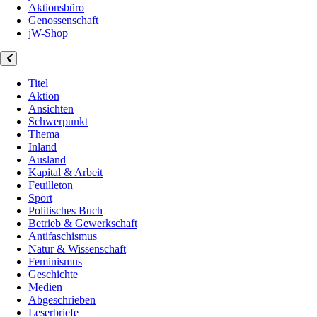
Aktionsbüro
Genossenschaft
jW-Shop
Titel
Aktion
Ansichten
Schwerpunkt
Thema
Inland
Ausland
Kapital & Arbeit
Feuilleton
Sport
Politisches Buch
Betrieb & Gewerkschaft
Antifaschismus
Natur & Wissenschaft
Feminismus
Geschichte
Medien
Abgeschrieben
Leserbriefe