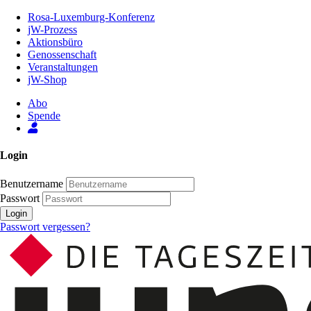
Zum
Rosa-Luxemburg-Konferenz
Inhalt
jW-Prozess
der
Aktionsbüro
Seite
Genossenschaft
Veranstaltungen
jW-Shop
Abo
Spende
Login
Benutzername
Passwort
Login
Passwort vergessen?