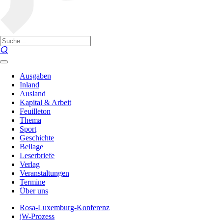
Ausgaben
Inland
Ausland
Kapital & Arbeit
Feuilleton
Thema
Sport
Geschichte
Beilage
Leserbriefe
Verlag
Veranstaltungen
Termine
Über uns
Rosa-Luxemburg-Konferenz
jW-Prozess