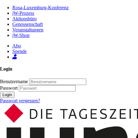
Zum
Rosa-Luxemburg-Konferenz
Inhalt
jW-Prozess
der
Aktionsbüro
Seite
Genossenschaft
Veranstaltungen
jW-Shop
Abo
Spende
Login
Benutzername
Passwort
Login
Passwort vergessen?