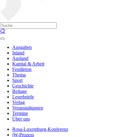
Ausgaben
Inland
Ausland
Kapital & Arbeit
Feuilleton
Thema
Sport
Geschichte
Beilage
Leserbriefe
Verlag
Veranstaltungen
Termine
Über uns
Rosa-Luxemburg-Konferenz
jW-Prozess