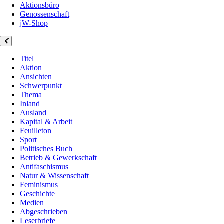
Aktionsbüro
Genossenschaft
jW-Shop
Titel
Aktion
Ansichten
Schwerpunkt
Thema
Inland
Ausland
Kapital & Arbeit
Feuilleton
Sport
Politisches Buch
Betrieb & Gewerkschaft
Antifaschismus
Natur & Wissenschaft
Feminismus
Geschichte
Medien
Abgeschrieben
Leserbriefe