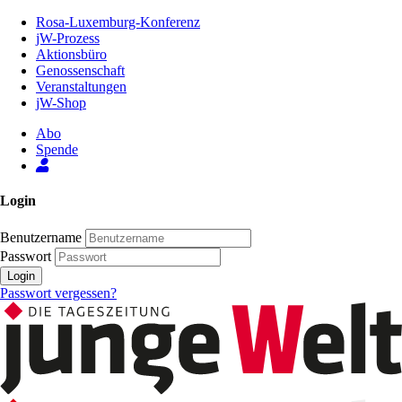
Zum
Rosa-Luxemburg-Konferenz
Inhalt
jW-Prozess
der
Aktionsbüro
Seite
Genossenschaft
Veranstaltungen
jW-Shop
Abo
Spende
Login
Benutzername
Passwort
Login
Passwort vergessen?