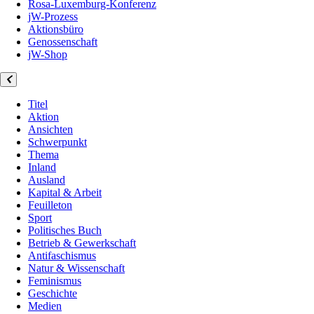
Rosa-Luxemburg-Konferenz
jW-Prozess
Aktionsbüro
Genossenschaft
jW-Shop
Titel
Aktion
Ansichten
Schwerpunkt
Thema
Inland
Ausland
Kapital & Arbeit
Feuilleton
Sport
Politisches Buch
Betrieb & Gewerkschaft
Antifaschismus
Natur & Wissenschaft
Feminismus
Geschichte
Medien