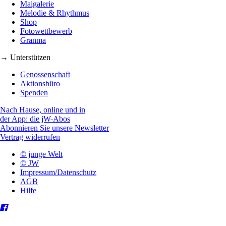
Maigalerie
Melodie & Rhythmus
Shop
Fotowettbewerb
Granma
→ Unterstützen
Genossenschaft
Aktionsbüro
Spenden
Nach Hause, online und in
der App: die jW-Abos
Abonnieren Sie unsere Newsletter
Vertrag widerrufen
© junge Welt
© JW
Impressum/Datenschutz
AGB
Hilfe