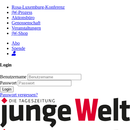
Zum
Rosa-Luxemburg-Konferenz
Inhalt
jW-Prozess
der
Aktionsbüro
Seite
Genossenschaft
Veranstaltungen
jW-Shop
Abo
Spende
Login
Benutzername
Passwort
Login
Passwort vergessen?