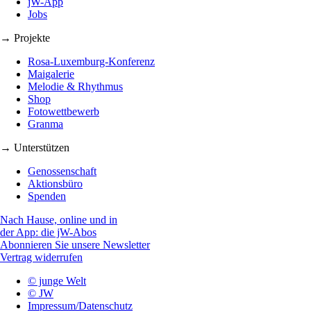
jW-App
Jobs
→ Projekte
Rosa-Luxemburg-Konferenz
Maigalerie
Melodie & Rhythmus
Shop
Fotowettbewerb
Granma
→ Unterstützen
Genossenschaft
Aktionsbüro
Spenden
Nach Hause, online und in
der App: die jW-Abos
Abonnieren Sie unsere Newsletter
Vertrag widerrufen
© junge Welt
© JW
Impressum/Datenschutz