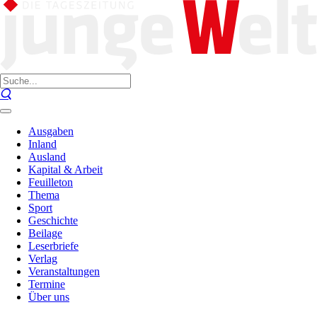
Ausgaben
Inland
Ausland
Kapital & Arbeit
Feuilleton
Thema
Sport
Geschichte
Beilage
Leserbriefe
Verlag
Veranstaltungen
Termine
Über uns