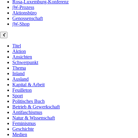
Rosa-Luxemburg-Konferenz
jW-Prozess
Aktionsbüro
Genossenschaft
jW-Shop
Titel
Aktion
Ansichten
Schwerpunkt
Thema
Inland
Ausland
Kapital & Arbeit
Feuilleton
Sport
Politisches Buch
Betrieb & Gewerkschaft
Antifaschismus
Natur & Wissenschaft
Feminismus
Geschichte
Medien