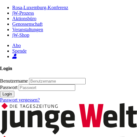
Zum
Rosa-Luxemburg-Konferenz
Inhalt
jW-Prozess
der
Aktionsbüro
Seite
Genossenschaft
Veranstaltungen
jW-Shop
Abo
Spende
Login
Benutzername
Passwort
Login
Passwort vergessen?