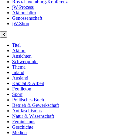
Rosa-Luxemburg-Konferenz
jW-Prozess
Aktionsbüro
Genossenschaft
jW-Shop
Titel
Aktion
Ansichten
Schwerpunkt
Thema
Inland
Ausland
Kapital & Arbeit
Feuilleton
Sport
Politisches Buch
Betrieb & Gewerkschaft
Antifaschismus
Natur & Wissenschaft
Feminismus
Geschichte
Medien