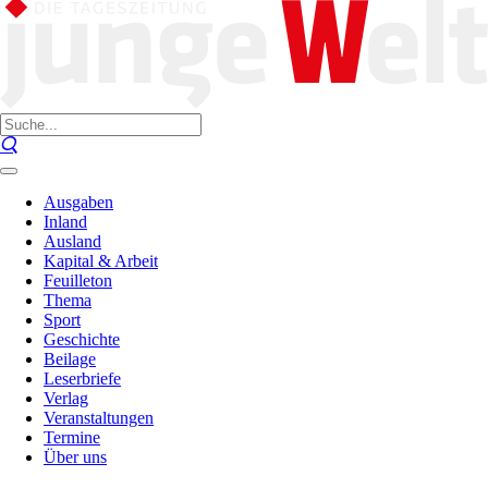
Ausgaben
Inland
Ausland
Kapital & Arbeit
Feuilleton
Thema
Sport
Geschichte
Beilage
Leserbriefe
Verlag
Veranstaltungen
Termine
Über uns