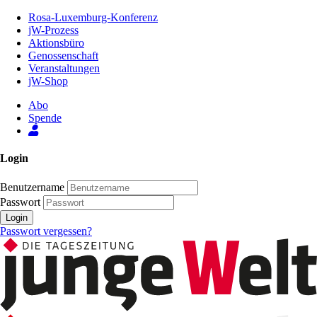
Zum
Rosa-Luxemburg-Konferenz
Inhalt
jW-Prozess
der
Aktionsbüro
Seite
Genossenschaft
Veranstaltungen
jW-Shop
Abo
Spende
Login
Benutzername
Passwort
Login
Passwort vergessen?