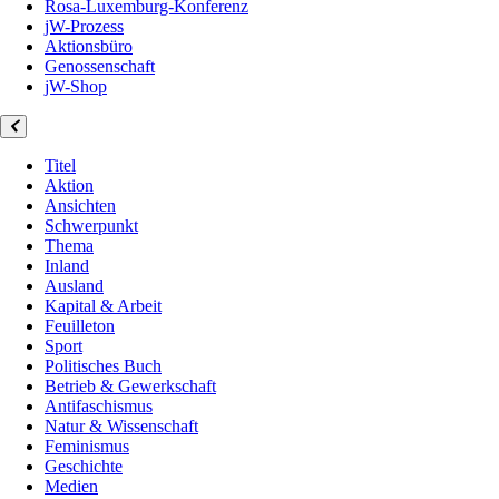
Rosa-Luxemburg-Konferenz
jW-Prozess
Aktionsbüro
Genossenschaft
jW-Shop
Titel
Aktion
Ansichten
Schwerpunkt
Thema
Inland
Ausland
Kapital & Arbeit
Feuilleton
Sport
Politisches Buch
Betrieb & Gewerkschaft
Antifaschismus
Natur & Wissenschaft
Feminismus
Geschichte
Medien