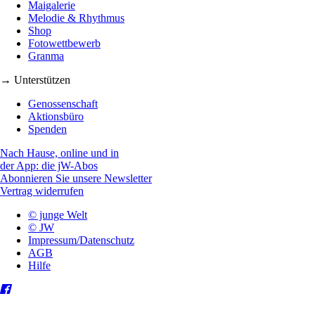
Maigalerie
Melodie & Rhythmus
Shop
Fotowettbewerb
Granma
→ Unterstützen
Genossenschaft
Aktionsbüro
Spenden
Nach Hause, online und in
der App: die jW-Abos
Abonnieren Sie unsere Newsletter
Vertrag widerrufen
© junge Welt
© JW
Impressum/Datenschutz
AGB
Hilfe