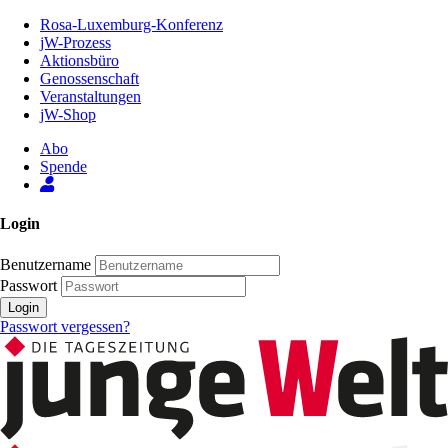
Zum
Rosa-Luxemburg-Konferenz
Inhalt
jW-Prozess
der
Aktionsbüro
Seite
Genossenschaft
Veranstaltungen
jW-Shop
Abo
Spende
Login
Benutzername
Passwort
Login
Passwort vergessen?