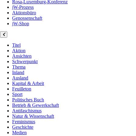
Rosa-Luxemburg-Konferenz
jW-Prozess
Aktionsbüro
Genossenschaft
jW-Shop
Titel
Aktion
Ansichten
Schwerpunkt
Thema
Inland
Ausland
Kapital & Arbeit
Feuilleton
Sport
Politisches Buch
Betrieb & Gewerkschaft
Antifaschismus
Natur & Wissenschaft
Feminismus
Geschichte
Medien