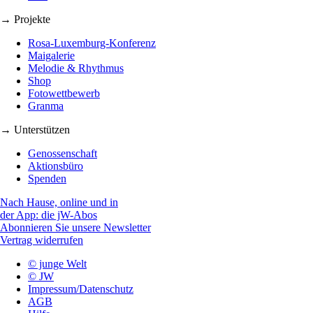
→ Projekte
Rosa-Luxemburg-Konferenz
Maigalerie
Melodie & Rhythmus
Shop
Fotowettbewerb
Granma
→ Unterstützen
Genossenschaft
Aktionsbüro
Spenden
Nach Hause, online und in
der App: die jW-Abos
Abonnieren Sie unsere Newsletter
Vertrag widerrufen
© junge Welt
© JW
Impressum/Datenschutz
AGB