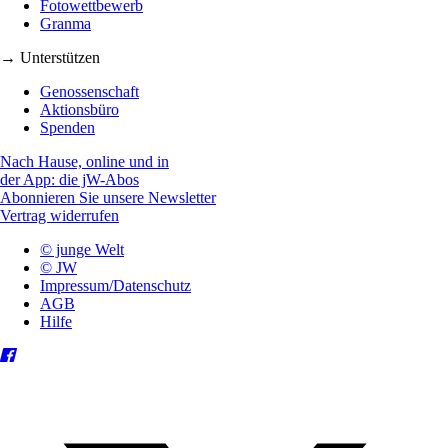
Fotowettbewerb
Granma
→ Unterstützen
Genossenschaft
Aktionsbüro
Spenden
Nach Hause, online und in
der App: die jW-Abos
Abonnieren Sie unsere Newsletter
Vertrag widerrufen
© junge Welt
© JW
Impressum/Datenschutz
AGB
Hilfe