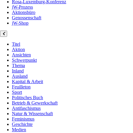
Rosa-Luxemburg-Konferenz
jW-Prozess
Aktionsbüro
Genossenschaft
jW-Shop
Titel
Aktion
Ansichten
Schwerpunkt
Thema
Inland
Ausland
Kapital & Arbeit
Feuilleton
Sport
Politisches Buch
Betrieb & Gewerkschaft
Antifaschismus
Natur & Wissenschaft
Feminismus
Geschichte
Medien