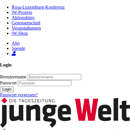
Zum
Rosa-Luxemburg-Konferenz
Inhalt
jW-Prozess
der
Aktionsbüro
Seite
Genossenschaft
Veranstaltungen
jW-Shop
Abo
Spende
Login
Benutzername
Passwort
Login
Passwort vergessen?