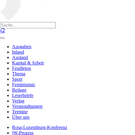
Ausgaben
Inland
Ausland
Kapital & Arbeit
Feuilleton
Thema
Sport
Feminismus
Beilage
Leserbriefe
Verlag
Veranstaltungen
Termine
Über uns
Rosa-Luxemburg-Konferenz
jW-Prozess