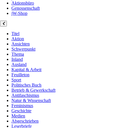
Aktionsbüro
Genossenschaft
jW-Shop
Titel
Aktion
Ansichten
Schwerpunkt
Thema
Inland
Ausland
Kapital & Arbeit
Feuilleton
Sport
Politisches Buch
Betrieb & Gewerkschaft
Antifaschismus
Natur & Wissenschaft
Feminismus
Geschichte
Medien
Abgeschrieben
Leserbriefe