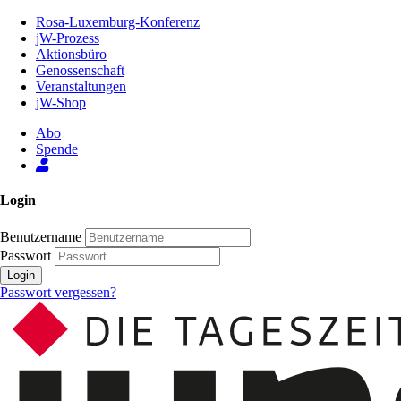
Zum
Rosa-Luxemburg-Konferenz
Inhalt
jW-Prozess
der
Aktionsbüro
Seite
Genossenschaft
Veranstaltungen
jW-Shop
Abo
Spende
Login
Benutzername
Passwort
Login
Passwort vergessen?