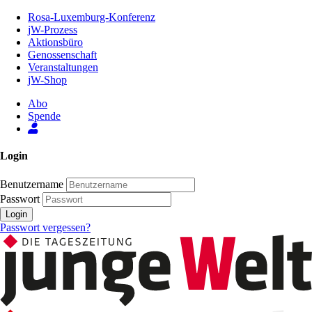
Zum
Rosa-Luxemburg-Konferenz
Inhalt
jW-Prozess
der
Aktionsbüro
Seite
Genossenschaft
Veranstaltungen
jW-Shop
Abo
Spende
Login
Benutzername
Passwort
Login
Passwort vergessen?