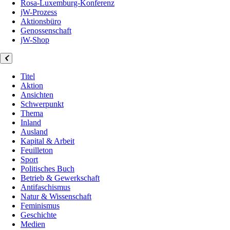
Rosa-Luxemburg-Konferenz
jW-Prozess
Aktionsbüro
Genossenschaft
jW-Shop
Titel
Aktion
Ansichten
Schwerpunkt
Thema
Inland
Ausland
Kapital & Arbeit
Feuilleton
Sport
Politisches Buch
Betrieb & Gewerkschaft
Antifaschismus
Natur & Wissenschaft
Feminismus
Geschichte
Medien