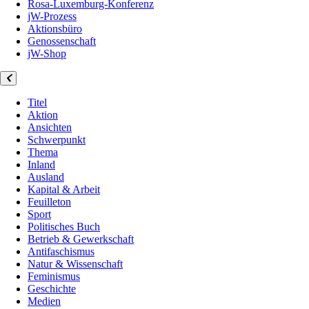
Rosa-Luxemburg-Konferenz
jW-Prozess
Aktionsbüro
Genossenschaft
jW-Shop
Titel
Aktion
Ansichten
Schwerpunkt
Thema
Inland
Ausland
Kapital & Arbeit
Feuilleton
Sport
Politisches Buch
Betrieb & Gewerkschaft
Antifaschismus
Natur & Wissenschaft
Feminismus
Geschichte
Medien