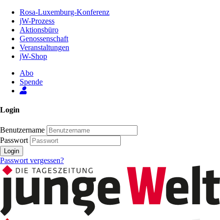
Zum
Rosa-Luxemburg-Konferenz
Inhalt
jW-Prozess
der
Aktionsbüro
Seite
Genossenschaft
Veranstaltungen
jW-Shop
Abo
Spende
Login
Benutzername
Passwort
Login
Passwort vergessen?