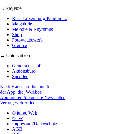
→ Projekte
Rosa-Luxemburg-Konferenz
Maigalerie
Melodie & Rhythmus
Shop
Fotowettbewerb
Granma
→ Unterstützen
Genossenschaft
Aktionsbüro
Spenden
Nach Hause, online und in
der App: die jW-Abos
Abonnieren Sie unsere Newsletter
Vertrag widerrufen
© junge Welt
© JW
Impressum/Datenschutz
AGB