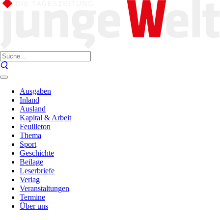
Ausgaben
Inland
Ausland
Kapital & Arbeit
Feuilleton
Thema
Sport
Geschichte
Beilage
Leserbriefe
Verlag
Veranstaltungen
Termine
Über uns