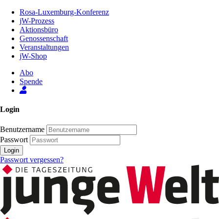
Zum
Rosa-Luxemburg-Konferenz
Inhalt
jW-Prozess
der
Aktionsbüro
Seite
Genossenschaft
Veranstaltungen
jW-Shop
Abo
Spende
Login
Benutzername
Passwort
Login
Passwort vergessen?