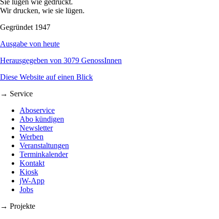
Sie lügen wie gedruckt.
Wir drucken, wie sie lügen.
Gegründet 1947
Ausgabe von heute
Herausgegeben von 3079 GenossInnen
Diese Website auf einen Blick
→ Service
Aboservice
Abo kündigen
Newsletter
Werben
Veranstaltungen
Terminkalender
Kontakt
Kiosk
jW-App
Jobs
→ Projekte