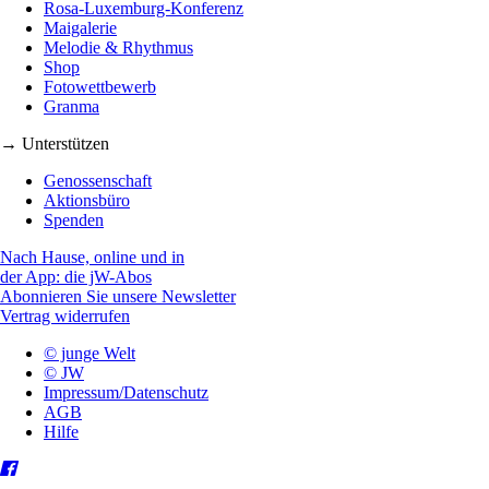
Rosa-Luxemburg-Konferenz
Maigalerie
Melodie & Rhythmus
Shop
Fotowettbewerb
Granma
→ Unterstützen
Genossenschaft
Aktionsbüro
Spenden
Nach Hause, online und in
der App: die jW-Abos
Abonnieren Sie unsere Newsletter
Vertrag widerrufen
© junge Welt
© JW
Impressum/Datenschutz
AGB
Hilfe