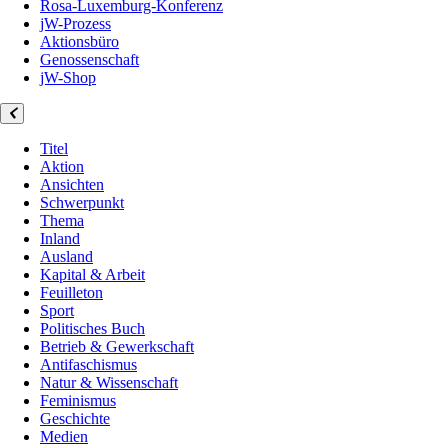
Rosa-Luxemburg-Konferenz
jW-Prozess
Aktionsbüro
Genossenschaft
jW-Shop
Titel
Aktion
Ansichten
Schwerpunkt
Thema
Inland
Ausland
Kapital & Arbeit
Feuilleton
Sport
Politisches Buch
Betrieb & Gewerkschaft
Antifaschismus
Natur & Wissenschaft
Feminismus
Geschichte
Medien