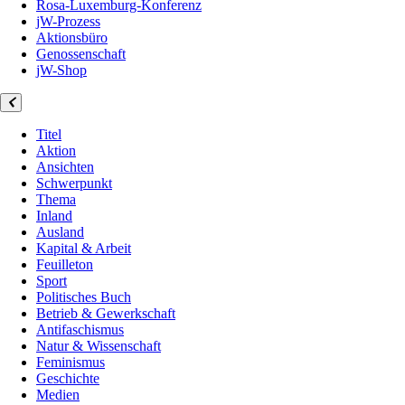
Rosa-Luxemburg-Konferenz
jW-Prozess
Aktionsbüro
Genossenschaft
jW-Shop
Titel
Aktion
Ansichten
Schwerpunkt
Thema
Inland
Ausland
Kapital & Arbeit
Feuilleton
Sport
Politisches Buch
Betrieb & Gewerkschaft
Antifaschismus
Natur & Wissenschaft
Feminismus
Geschichte
Medien