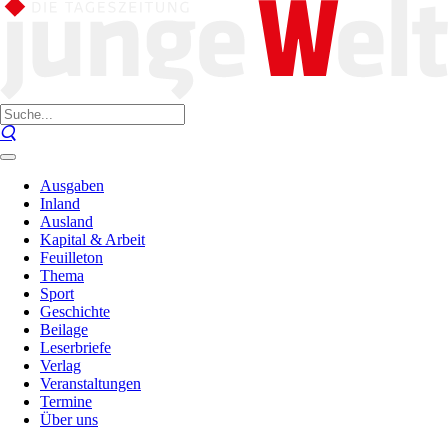
Ausgaben
Inland
Ausland
Kapital & Arbeit
Feuilleton
Thema
Sport
Geschichte
Beilage
Leserbriefe
Verlag
Veranstaltungen
Termine
Über uns