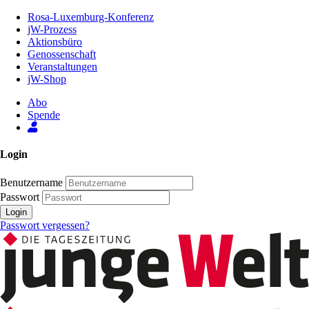
Zum
Rosa-Luxemburg-Konferenz
Inhalt
jW-Prozess
der
Aktionsbüro
Seite
Genossenschaft
Veranstaltungen
jW-Shop
Abo
Spende
Login
Benutzername
Passwort
Login
Passwort vergessen?