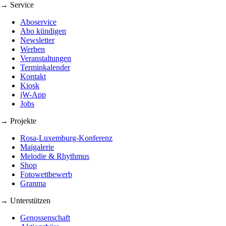
→ Service
Aboservice
Abo kündigen
Newsletter
Werben
Veranstaltungen
Terminkalender
Kontakt
Kiosk
jW-App
Jobs
→ Projekte
Rosa-Luxemburg-Konferenz
Maigalerie
Melodie & Rhythmus
Shop
Fotowettbewerb
Granma
→ Unterstützen
Genossenschaft