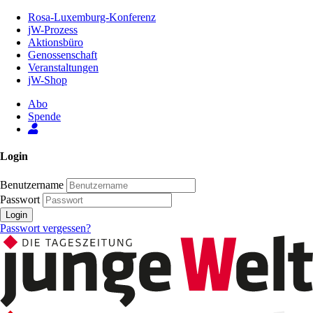
Zum
Rosa-Luxemburg-Konferenz
Inhalt
jW-Prozess
der
Aktionsbüro
Seite
Genossenschaft
Veranstaltungen
jW-Shop
Abo
Spende
Login
Benutzername
Passwort
Login
Passwort vergessen?