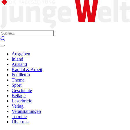
Ausgaben
Inland
Ausland
Kapital & Arbeit
Feuilleton
Thema
Sport
Geschichte
Beilage
Leserbriefe
Verlag
Veranstaltungen
Termine
Über uns