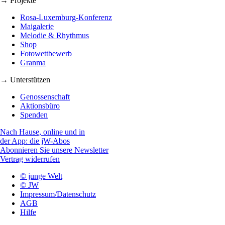
→ Projekte
Rosa-Luxemburg-Konferenz
Maigalerie
Melodie & Rhythmus
Shop
Fotowettbewerb
Granma
→ Unterstützen
Genossenschaft
Aktionsbüro
Spenden
Nach Hause, online und in
der App: die jW-Abos
Abonnieren Sie unsere Newsletter
Vertrag widerrufen
© junge Welt
© JW
Impressum/Datenschutz
AGB
Hilfe