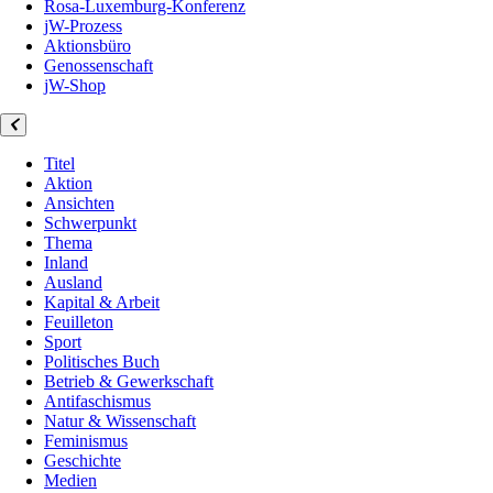
Rosa-Luxemburg-Konferenz
jW-Prozess
Aktionsbüro
Genossenschaft
jW-Shop
Titel
Aktion
Ansichten
Schwerpunkt
Thema
Inland
Ausland
Kapital & Arbeit
Feuilleton
Sport
Politisches Buch
Betrieb & Gewerkschaft
Antifaschismus
Natur & Wissenschaft
Feminismus
Geschichte
Medien