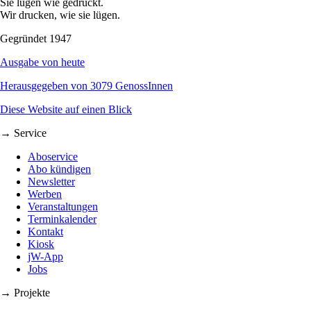
Sie lügen wie gedruckt.
Wir drucken, wie sie lügen.
Gegründet 1947
Ausgabe von heute
Herausgegeben von 3079 GenossInnen
Diese Website auf einen Blick
→ Service
Aboservice
Abo kündigen
Newsletter
Werben
Veranstaltungen
Terminkalender
Kontakt
Kiosk
jW-App
Jobs
→ Projekte