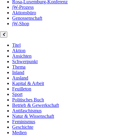
Rosa-Luxemburg-Konferenz
jW-Prozess
Aktionsbüro
Genossenschaft
jW-Shop
Titel
Aktion
Ansichten
Schwerpunkt
Thema
Inland
Ausland
Kapital & Arbeit
Feuilleton
Sport
Politisches Buch
Betrieb & Gewerkschaft
Antifaschismus
Natur & Wissenschaft
Feminismus
Geschichte
Medien