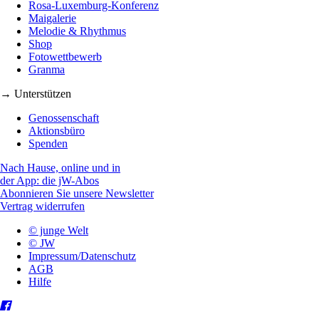
Rosa-Luxemburg-Konferenz
Maigalerie
Melodie & Rhythmus
Shop
Fotowettbewerb
Granma
→ Unterstützen
Genossenschaft
Aktionsbüro
Spenden
Nach Hause, online und in
der App: die jW-Abos
Abonnieren Sie unsere Newsletter
Vertrag widerrufen
© junge Welt
© JW
Impressum/Datenschutz
AGB
Hilfe