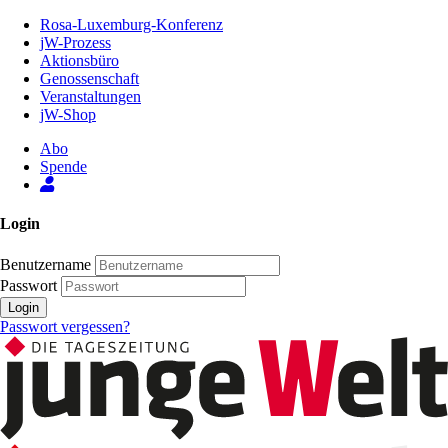
Zum
Rosa-Luxemburg-Konferenz
Inhalt
jW-Prozess
der
Aktionsbüro
Seite
Genossenschaft
Veranstaltungen
jW-Shop
Abo
Spende
Login
Benutzername
Passwort
Login
Passwort vergessen?