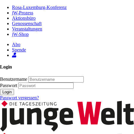
Zum
Rosa-Luxemburg-Konferenz
Inhalt
jW-Prozess
der
Aktionsbüro
Seite
Genossenschaft
Veranstaltungen
jW-Shop
Abo
Spende
Login
Benutzername
Passwort
Login
Passwort vergessen?