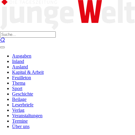
Ausgaben
Inland
Ausland
Kapital & Arbeit
Feuilleton
Thema
Sport
Geschichte
Beilage
Leserbriefe
Verlag
Veranstaltungen
Termine
Über uns