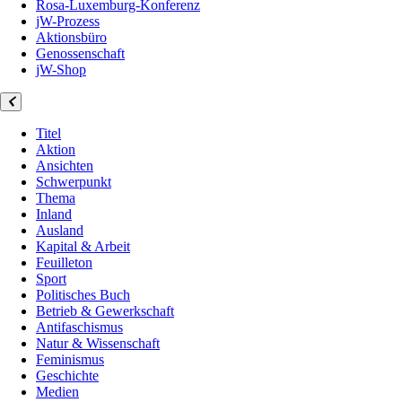
Rosa-Luxemburg-Konferenz
jW-Prozess
Aktionsbüro
Genossenschaft
jW-Shop
Titel
Aktion
Ansichten
Schwerpunkt
Thema
Inland
Ausland
Kapital & Arbeit
Feuilleton
Sport
Politisches Buch
Betrieb & Gewerkschaft
Antifaschismus
Natur & Wissenschaft
Feminismus
Geschichte
Medien