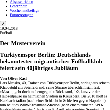
Abgeschrieben
Leserbriefe
Wochenendbeilage
Fotoreportagen
19.04.2018
Fußball
Der Musterverein
Türkiyemspor Berlin: Deutschlands
bekanntester migrantischer Fußballklub
feiert sein 40jähriges Jubiläum
Von
Oliver Rast
Lars Mrosko, 40, Trainer von Türkiyemspor Berlin, springt aus seinem
Klappstuhl am Spielfeldrand, seine Stimme überschlägt sich fast:
»Maaan, geht doch mal entgegen!« Rückstand, 1:2, kurz vor der
Halbzeitpause im heimischen Stadion in Kreuzberg. Bis 2010 hieß es
Katzbachstadion (nach einer Schlacht in Schlesien gegen Napoleon),
nun heißt es Willy-Kressmann-Stadion (nach einem früheren SPD-
Bezirksbürgermeister ). Es ist der 8. April, ein sonniger Sonntag, 21.