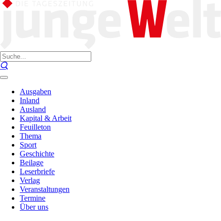
Ausgaben
Inland
Ausland
Kapital & Arbeit
Feuilleton
Thema
Sport
Geschichte
Beilage
Leserbriefe
Verlag
Veranstaltungen
Termine
Über uns