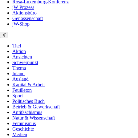
Rosa-Luxemburg-Konferenz
jW-Prozess
Aktionsbüro
Genossenschaft
jW-Shop
Titel
Aktion
Ansichten
Schwerpunkt
Thema
Inland
Ausland
Kapital & Arbeit
Feuilleton
Sport
Politisches Buch
Betrieb & Gewerkschaft
Antifaschismus
Natur & Wissenschaft
Feminismus
Geschichte
Medien