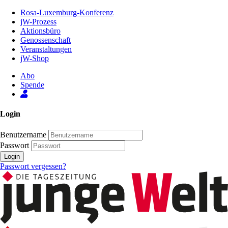
Zum
Rosa-Luxemburg-Konferenz
Inhalt
jW-Prozess
der
Aktionsbüro
Seite
Genossenschaft
Veranstaltungen
jW-Shop
Abo
Spende
Login
Benutzername
Passwort
Login
Passwort vergessen?