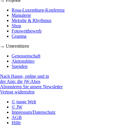
→ Projekte
Rosa-Luxemburg-Konferenz
Maigalerie
Melodie & Rhythmus
Shop
Fotowettbewerb
Granma
→ Unterstützen
Genossenschaft
Aktionsbüro
Spenden
Nach Hause, online und in
der App: die jW-Abos
Abonnieren Sie unsere Newsletter
Vertrag widerrufen
© junge Welt
© JW
Impressum/Datenschutz
AGB
Hilfe