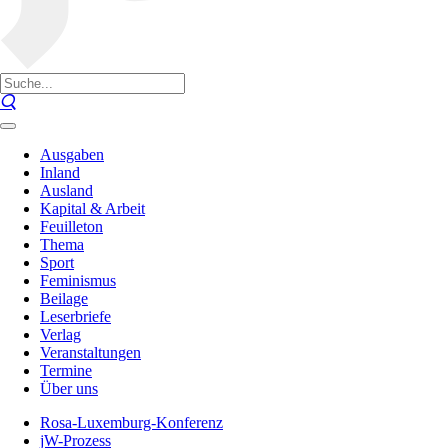
Ausgaben
Inland
Ausland
Kapital & Arbeit
Feuilleton
Thema
Sport
Feminismus
Beilage
Leserbriefe
Verlag
Veranstaltungen
Termine
Über uns
Rosa-Luxemburg-Konferenz
jW-Prozess