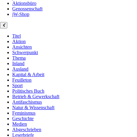
Aktionsbüro
Genossenschaft
jW-Shop
Titel
Aktion
Ansichten
Schwerpunkt
Thema
Inland
Ausland
Kapital & Arbeit
Feuilleton
Sport
Politisches Buch
Betrieb & Gewerkschaft
Antifaschismus
Natur & Wissenschaft
Feminismus
Geschichte
Medien
Abgeschrieben
Leserbriefe