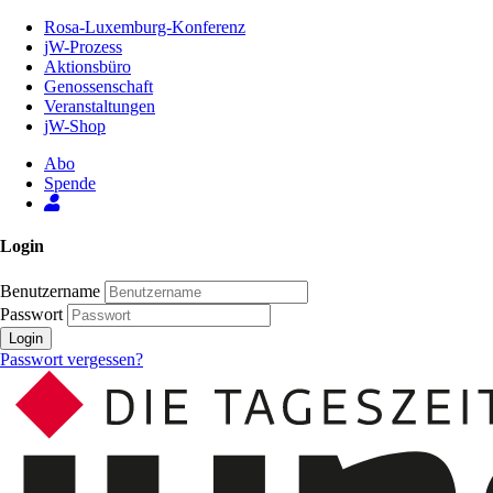
Zum
Rosa-Luxemburg-Konferenz
Inhalt
jW-Prozess
der
Aktionsbüro
Seite
Genossenschaft
Veranstaltungen
jW-Shop
Abo
Spende
Login
Benutzername
Passwort
Login
Passwort vergessen?