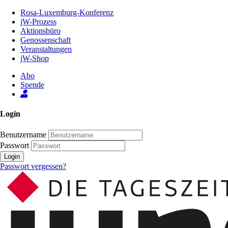
Zum
Rosa-Luxemburg-Konferenz
Inhalt
jW-Prozess
der
Aktionsbüro
Seite
Genossenschaft
Veranstaltungen
jW-Shop
Abo
Spende
Login
Benutzername
Passwort
Login
Passwort vergessen?