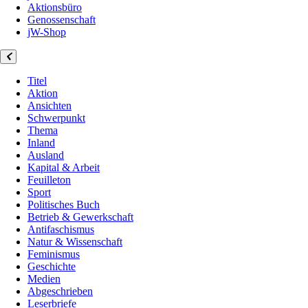
Aktionsbüro
Genossenschaft
jW-Shop
Titel
Aktion
Ansichten
Schwerpunkt
Thema
Inland
Ausland
Kapital & Arbeit
Feuilleton
Sport
Politisches Buch
Betrieb & Gewerkschaft
Antifaschismus
Natur & Wissenschaft
Feminismus
Geschichte
Medien
Abgeschrieben
Leserbriefe