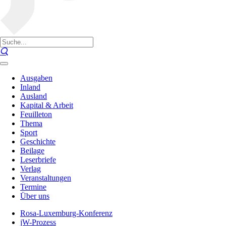
Ausgaben
Inland
Ausland
Kapital & Arbeit
Feuilleton
Thema
Sport
Geschichte
Beilage
Leserbriefe
Verlag
Veranstaltungen
Termine
Über uns
Rosa-Luxemburg-Konferenz
jW-Prozess