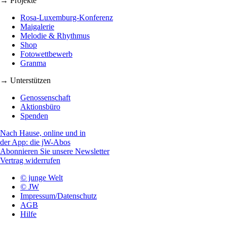
→ Projekte
Rosa-Luxemburg-Konferenz
Maigalerie
Melodie & Rhythmus
Shop
Fotowettbewerb
Granma
→ Unterstützen
Genossenschaft
Aktionsbüro
Spenden
Nach Hause, online und in
der App: die jW-Abos
Abonnieren Sie unsere Newsletter
Vertrag widerrufen
© junge Welt
© JW
Impressum/Datenschutz
AGB
Hilfe