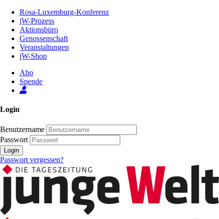
Zum
Rosa-Luxemburg-Konferenz
Inhalt
jW-Prozess
der
Aktionsbüro
Seite
Genossenschaft
Veranstaltungen
jW-Shop
Abo
Spende
Login
Benutzername
Passwort
Login
Passwort vergessen?