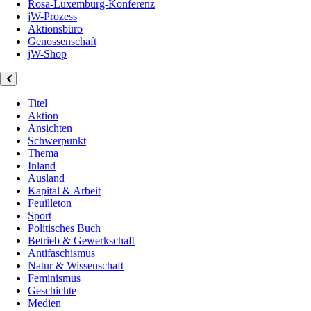
Rosa-Luxemburg-Konferenz
jW-Prozess
Aktionsbüro
Genossenschaft
jW-Shop
Titel
Aktion
Ansichten
Schwerpunkt
Thema
Inland
Ausland
Kapital & Arbeit
Feuilleton
Sport
Politisches Buch
Betrieb & Gewerkschaft
Antifaschismus
Natur & Wissenschaft
Feminismus
Geschichte
Medien