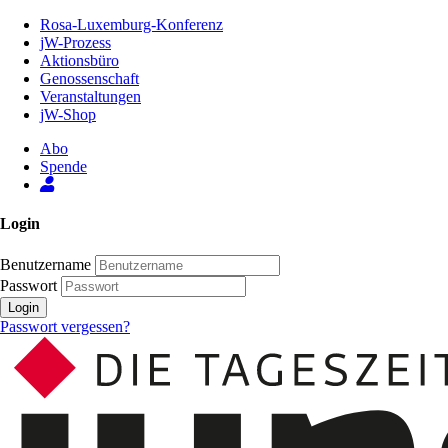
Zum
Rosa-Luxemburg-Konferenz
Inhalt
jW-Prozess
der
Aktionsbüro
Seite
Genossenschaft
Veranstaltungen
jW-Shop
Abo
Spende
Login
Benutzername
Passwort
Login
Passwort vergessen?