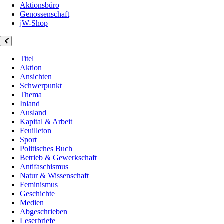
Aktionsbüro
Genossenschaft
jW-Shop
Titel
Aktion
Ansichten
Schwerpunkt
Thema
Inland
Ausland
Kapital & Arbeit
Feuilleton
Sport
Politisches Buch
Betrieb & Gewerkschaft
Antifaschismus
Natur & Wissenschaft
Feminismus
Geschichte
Medien
Abgeschrieben
Leserbriefe