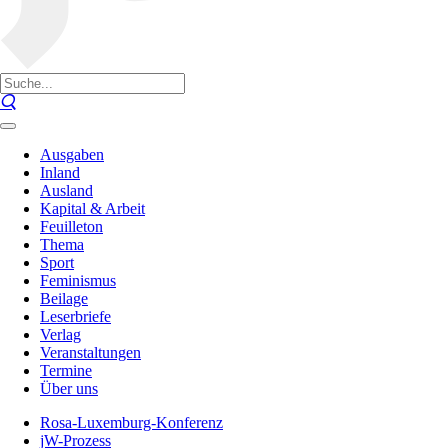
Ausgaben
Inland
Ausland
Kapital & Arbeit
Feuilleton
Thema
Sport
Feminismus
Beilage
Leserbriefe
Verlag
Veranstaltungen
Termine
Über uns
Rosa-Luxemburg-Konferenz
jW-Prozess