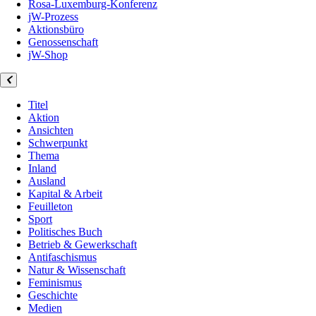
Rosa-Luxemburg-Konferenz
jW-Prozess
Aktionsbüro
Genossenschaft
jW-Shop
Titel
Aktion
Ansichten
Schwerpunkt
Thema
Inland
Ausland
Kapital & Arbeit
Feuilleton
Sport
Politisches Buch
Betrieb & Gewerkschaft
Antifaschismus
Natur & Wissenschaft
Feminismus
Geschichte
Medien