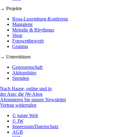
→ Projekte
Rosa-Luxemburg-Konferenz
Maigalerie
Melodie & Rhythmus
Shop
Fotowettbewerb
Granma
→ Unterstützen
Genossenschaft
Aktionsbüro
Spenden
Nach Hause, online und in
der App: die jW-Abos
Abonnieren Sie unsere Newsletter
Vertrag widerrufen
© junge Welt
© JW
Impressum/Datenschutz
AGB