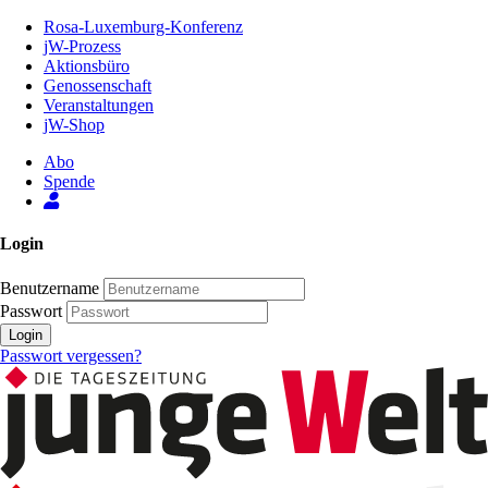
Zum
Rosa-Luxemburg-Konferenz
Inhalt
jW-Prozess
der
Aktionsbüro
Seite
Genossenschaft
Veranstaltungen
jW-Shop
Abo
Spende
Login
Benutzername
Passwort
Login
Passwort vergessen?