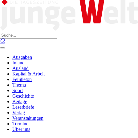
Ausgaben
Inland
Ausland
Kapital & Arbeit
Feuilleton
Thema
Sport
Geschichte
Beilage
Leserbriefe
Verlag
Veranstaltungen
Termine
Über uns