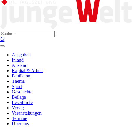
Ausgaben
Inland
Ausland
Kapital & Arbeit
Feuilleton
Thema
Sport
Geschichte
Beilage
Leserbriefe
Verlag
Veranstaltungen
Termine
Über uns