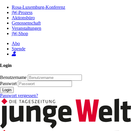
Zum
Rosa-Luxemburg-Konferenz
Inhalt
jW-Prozess
der
Aktionsbüro
Seite
Genossenschaft
Veranstaltungen
jW-Shop
Abo
Spende
Login
Benutzername
Passwort
Login
Passwort vergessen?