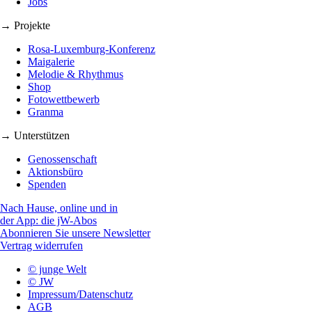
Jobs
→ Projekte
Rosa-Luxemburg-Konferenz
Maigalerie
Melodie & Rhythmus
Shop
Fotowettbewerb
Granma
→ Unterstützen
Genossenschaft
Aktionsbüro
Spenden
Nach Hause, online und in
der App: die jW-Abos
Abonnieren Sie unsere Newsletter
Vertrag widerrufen
© junge Welt
© JW
Impressum/Datenschutz
AGB