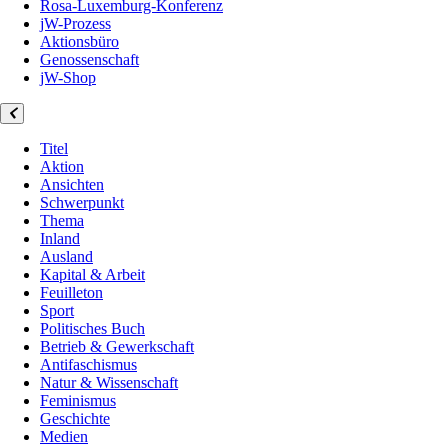
Rosa-Luxemburg-Konferenz
jW-Prozess
Aktionsbüro
Genossenschaft
jW-Shop
Titel
Aktion
Ansichten
Schwerpunkt
Thema
Inland
Ausland
Kapital & Arbeit
Feuilleton
Sport
Politisches Buch
Betrieb & Gewerkschaft
Antifaschismus
Natur & Wissenschaft
Feminismus
Geschichte
Medien