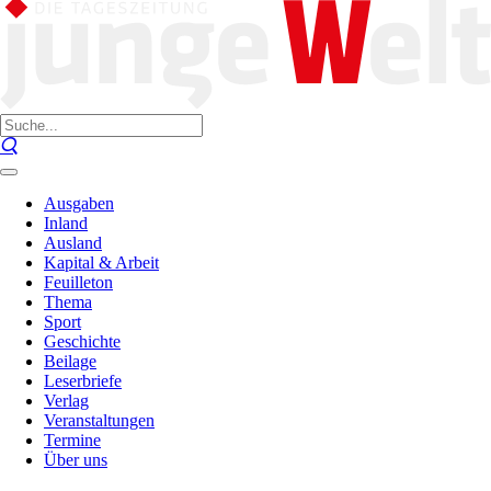
Ausgaben
Inland
Ausland
Kapital & Arbeit
Feuilleton
Thema
Sport
Geschichte
Beilage
Leserbriefe
Verlag
Veranstaltungen
Termine
Über uns