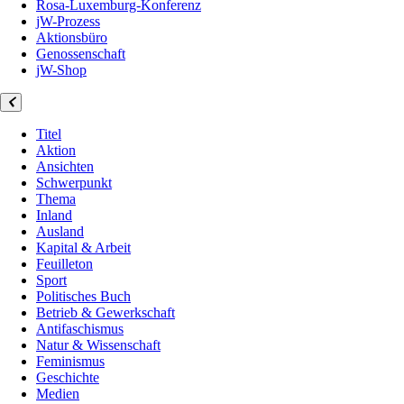
Rosa-Luxemburg-Konferenz
jW-Prozess
Aktionsbüro
Genossenschaft
jW-Shop
Titel
Aktion
Ansichten
Schwerpunkt
Thema
Inland
Ausland
Kapital & Arbeit
Feuilleton
Sport
Politisches Buch
Betrieb & Gewerkschaft
Antifaschismus
Natur & Wissenschaft
Feminismus
Geschichte
Medien