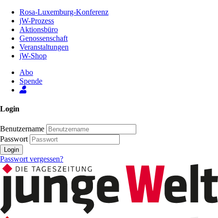
Zum
Rosa-Luxemburg-Konferenz
Inhalt
jW-Prozess
der
Aktionsbüro
Seite
Genossenschaft
Veranstaltungen
jW-Shop
Abo
Spende
Login
Benutzername
Passwort
Login
Passwort vergessen?