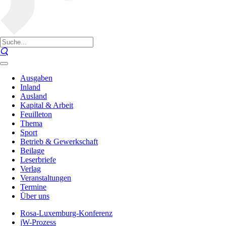
Ausgaben
Inland
Ausland
Kapital & Arbeit
Feuilleton
Thema
Sport
Betrieb & Gewerkschaft
Beilage
Leserbriefe
Verlag
Veranstaltungen
Termine
Über uns
Rosa-Luxemburg-Konferenz
jW-Prozess