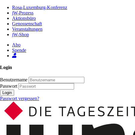
Zum
Rosa-Luxemburg-Konferenz
Inhalt
jW-Prozess
der
Aktionsbüro
Seite
Genossenschaft
Veranstaltungen
jW-Shop
Abo
Spende
Login
Benutzername
Passwort
Login
Passwort vergessen?