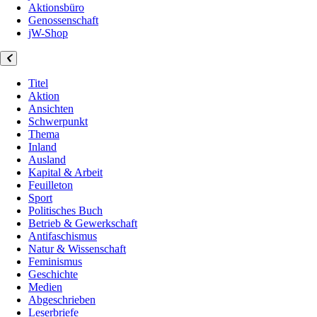
Aktionsbüro
Genossenschaft
jW-Shop
Titel
Aktion
Ansichten
Schwerpunkt
Thema
Inland
Ausland
Kapital & Arbeit
Feuilleton
Sport
Politisches Buch
Betrieb & Gewerkschaft
Antifaschismus
Natur & Wissenschaft
Feminismus
Geschichte
Medien
Abgeschrieben
Leserbriefe