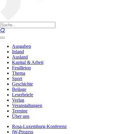
Ausgaben
Inland
Ausland
Kapital & Arbeit
Feuilleton
Thema
Sport
Geschichte
Beilage
Leserbriefe
Verlag
Veranstaltungen
Termine
Über uns
Rosa-Luxemburg-Konferenz
jW-Prozess