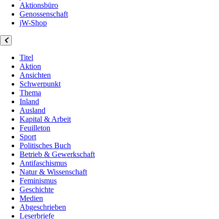
Aktionsbüro
Genossenschaft
jW-Shop
Titel
Aktion
Ansichten
Schwerpunkt
Thema
Inland
Ausland
Kapital & Arbeit
Feuilleton
Sport
Politisches Buch
Betrieb & Gewerkschaft
Antifaschismus
Natur & Wissenschaft
Feminismus
Geschichte
Medien
Abgeschrieben
Leserbriefe