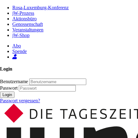
Zum
Rosa-Luxemburg-Konferenz
Inhalt
jW-Prozess
der
Aktionsbüro
Seite
Genossenschaft
Veranstaltungen
jW-Shop
Abo
Spende
Login
Benutzername
Passwort
Login
Passwort vergessen?