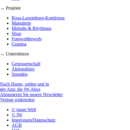
→ Projekte
Rosa-Luxemburg-Konferenz
Maigalerie
Melodie & Rhythmus
Shop
Fotowettbewerb
Granma
→ Unterstützen
Genossenschaft
Aktionsbüro
Spenden
Nach Hause, online und in
der App: die jW-Abos
Abonnieren Sie unsere Newsletter
Vertrag widerrufen
© junge Welt
© JW
Impressum/Datenschutz
AGB