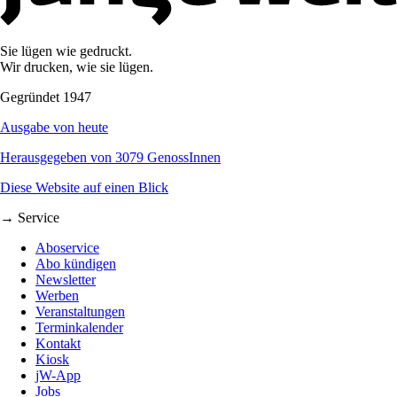
Sie lügen wie gedruckt.
Wir drucken, wie sie lügen.
Gegründet 1947
Ausgabe von heute
Herausgegeben von 3079 GenossInnen
Diese Website auf einen Blick
→ Service
Aboservice
Abo kündigen
Newsletter
Werben
Veranstaltungen
Terminkalender
Kontakt
Kiosk
jW-App
Jobs