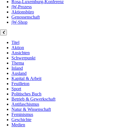
Rosa-Luxemburg-Konferenz
jW-Prozess
Aktionsbüro
Genossenschaft
jW-Shop
Titel
Aktion
Ansichten
Schwerpunkt
Thema
Inland
Ausland
Kapital & Arbeit
Feuilleton
Sport
Politisches Buch
Betrieb & Gewerkschaft
Antifaschismus
Natur & Wissenschaft
Feminismus
Geschichte
Medien