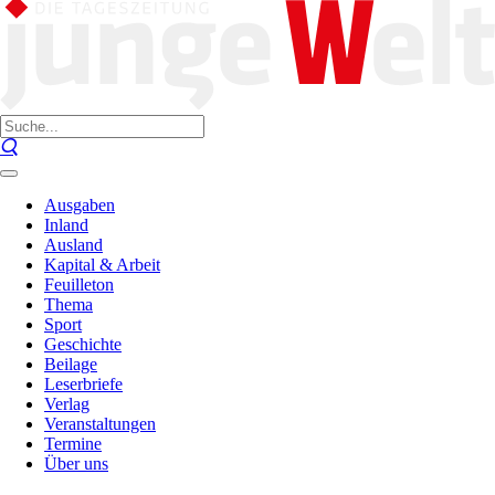
Ausgaben
Inland
Ausland
Kapital & Arbeit
Feuilleton
Thema
Sport
Geschichte
Beilage
Leserbriefe
Verlag
Veranstaltungen
Termine
Über uns