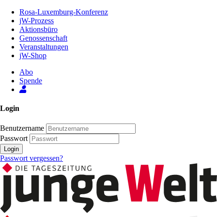
Zum
Rosa-Luxemburg-Konferenz
Inhalt
jW-Prozess
der
Aktionsbüro
Seite
Genossenschaft
Veranstaltungen
jW-Shop
Abo
Spende
Login
Benutzername
Passwort
Login
Passwort vergessen?