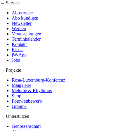
→ Service
Aboservice
Abo kündigen
Newsletter
Werben
Veranstaltungen
Terminkalender
Kontakt
Kiosk
jW-App
Jobs
→ Projekte
Rosa-Luxemburg-Konferenz
Maigalerie
Melodie & Rhythmus
Shop
Fotowettbewerb
Granma
→ Unterstützen
Genossenschaft