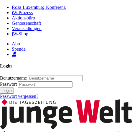
Zum
Rosa-Luxemburg-Konferenz
Inhalt
jW-Prozess
der
Aktionsbüro
Seite
Genossenschaft
Veranstaltungen
jW-Shop
Abo
Spende
Login
Benutzername
Passwort
Login
Passwort vergessen?