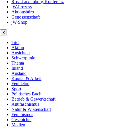
Rosa-Luxemburg-Konferenz
jW-Prozess
Aktionsbüro
Genossenschaft
jW-Shop
Titel
Aktion
Ansichten
Schwerpunkt
Thema
Inland
Ausland
Kapital & Arbeit
Feuilleton
Sport
Politisches Buch
Betrieb & Gewerkschaft
Antifaschismus
Natur & Wissenschaft
Feminismus
Geschichte
Medien