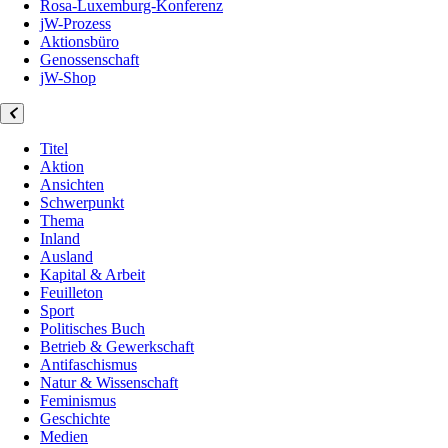
Rosa-Luxemburg-Konferenz
jW-Prozess
Aktionsbüro
Genossenschaft
jW-Shop
Titel
Aktion
Ansichten
Schwerpunkt
Thema
Inland
Ausland
Kapital & Arbeit
Feuilleton
Sport
Politisches Buch
Betrieb & Gewerkschaft
Antifaschismus
Natur & Wissenschaft
Feminismus
Geschichte
Medien