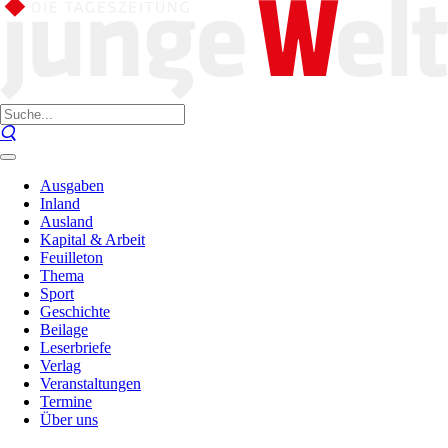
Ausgaben
Inland
Ausland
Kapital & Arbeit
Feuilleton
Thema
Sport
Geschichte
Beilage
Leserbriefe
Verlag
Veranstaltungen
Termine
Über uns