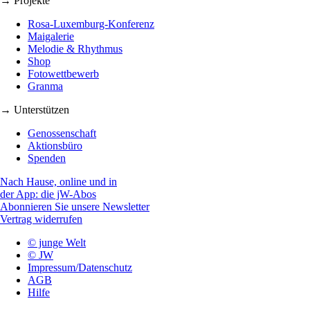
→ Projekte
Rosa-Luxemburg-Konferenz
Maigalerie
Melodie & Rhythmus
Shop
Fotowettbewerb
Granma
→ Unterstützen
Genossenschaft
Aktionsbüro
Spenden
Nach Hause, online und in
der App: die jW-Abos
Abonnieren Sie unsere Newsletter
Vertrag widerrufen
© junge Welt
© JW
Impressum/Datenschutz
AGB
Hilfe