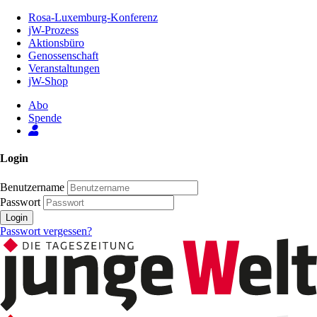
Zum
Rosa-Luxemburg-Konferenz
Inhalt
jW-Prozess
der
Aktionsbüro
Seite
Genossenschaft
Veranstaltungen
jW-Shop
Abo
Spende
Login
Benutzername
Passwort
Login
Passwort vergessen?