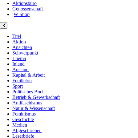
Aktionsbüro
Genossenschaft
jW-Shop
Titel
Aktion
Ansichten
Schwerpunkt
Thema
Inland
Ausland
Kapital & Arbeit
Feuilleton
Sport
Politisches Buch
Betrieb & Gewerkschaft
Antifaschismus
Natur & Wissenschaft
Feminismus
Geschichte
Medien
Abgeschrieben
Leserbriefe