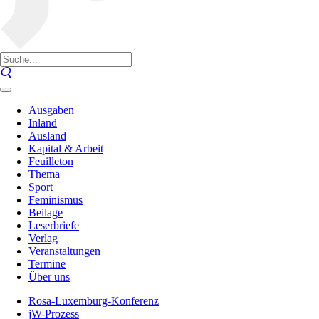
Ausgaben
Inland
Ausland
Kapital & Arbeit
Feuilleton
Thema
Sport
Feminismus
Beilage
Leserbriefe
Verlag
Veranstaltungen
Termine
Über uns
Rosa-Luxemburg-Konferenz
jW-Prozess