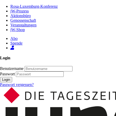
Zum
Rosa-Luxemburg-Konferenz
Inhalt
jW-Prozess
der
Aktionsbüro
Seite
Genossenschaft
Veranstaltungen
jW-Shop
Abo
Spende
Login
Benutzername
Passwort
Login
Passwort vergessen?