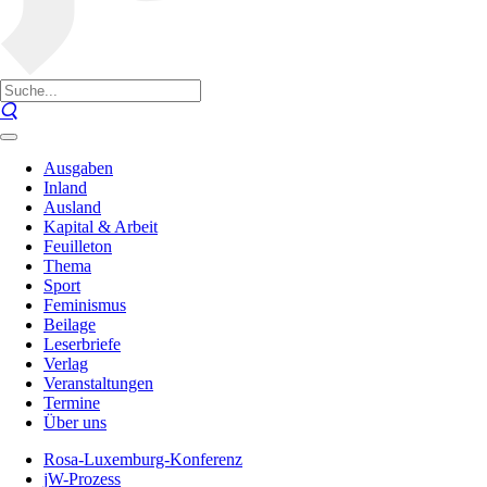
Ausgaben
Inland
Ausland
Kapital & Arbeit
Feuilleton
Thema
Sport
Feminismus
Beilage
Leserbriefe
Verlag
Veranstaltungen
Termine
Über uns
Rosa-Luxemburg-Konferenz
jW-Prozess