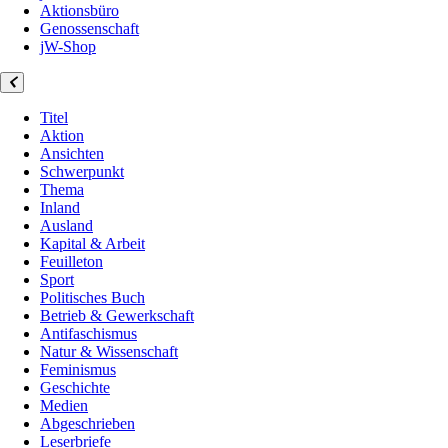
Aktionsbüro
Genossenschaft
jW-Shop
Titel
Aktion
Ansichten
Schwerpunkt
Thema
Inland
Ausland
Kapital & Arbeit
Feuilleton
Sport
Politisches Buch
Betrieb & Gewerkschaft
Antifaschismus
Natur & Wissenschaft
Feminismus
Geschichte
Medien
Abgeschrieben
Leserbriefe