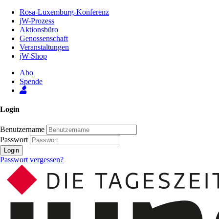
Zum
Rosa-Luxemburg-Konferenz
Inhalt
jW-Prozess
der
Aktionsbüro
Seite
Genossenschaft
Veranstaltungen
jW-Shop
Abo
Spende
Login
Benutzername
Passwort
Login
Passwort vergessen?