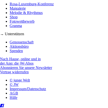
Rosa-Luxemburg-Konferenz
Maigalerie
Melodie & Rhythmus
Shop
Fotowettbewerb
Granma
→ Unterstützen
Genossenschaft
Aktionsbüro
Spenden
Nach Hause, online und in
der App: die jW-Abos
Abonnieren Sie unsere Newsletter
Vertrag widerrufen
© junge Welt
© JW
Impressum/Datenschutz
AGB
Hilfe