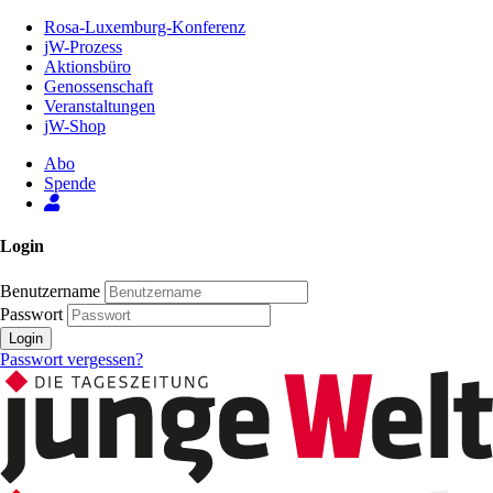
Zum
Rosa-Luxemburg-Konferenz
Inhalt
jW-Prozess
der
Aktionsbüro
Seite
Genossenschaft
Veranstaltungen
jW-Shop
Abo
Spende
Login
Benutzername
Passwort
Login
Passwort vergessen?