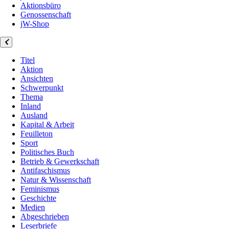
Aktionsbüro
Genossenschaft
jW-Shop
Titel
Aktion
Ansichten
Schwerpunkt
Thema
Inland
Ausland
Kapital & Arbeit
Feuilleton
Sport
Politisches Buch
Betrieb & Gewerkschaft
Antifaschismus
Natur & Wissenschaft
Feminismus
Geschichte
Medien
Abgeschrieben
Leserbriefe