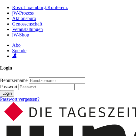
Zum
Rosa-Luxemburg-Konferenz
Inhalt
jW-Prozess
der
Aktionsbüro
Seite
Genossenschaft
Veranstaltungen
jW-Shop
Abo
Spende
Login
Benutzername
Passwort
Login
Passwort vergessen?