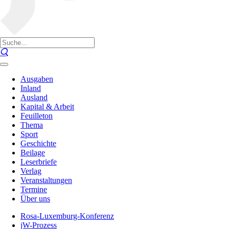
Ausgaben
Inland
Ausland
Kapital & Arbeit
Feuilleton
Thema
Sport
Geschichte
Beilage
Leserbriefe
Verlag
Veranstaltungen
Termine
Über uns
Rosa-Luxemburg-Konferenz
jW-Prozess