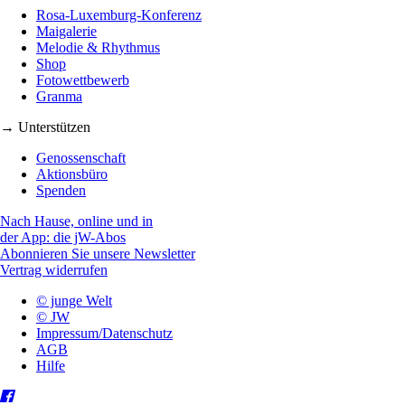
Rosa-Luxemburg-Konferenz
Maigalerie
Melodie & Rhythmus
Shop
Fotowettbewerb
Granma
→ Unterstützen
Genossenschaft
Aktionsbüro
Spenden
Nach Hause, online und in
der App: die jW-Abos
Abonnieren Sie unsere Newsletter
Vertrag widerrufen
© junge Welt
© JW
Impressum/Datenschutz
AGB
Hilfe