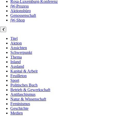
Rosa-Luxemburg-Konferenz
jW-Prozess
Aktionsbüro
Genossenschaft
jW-Shop
Titel
Aktion
Ansichten
Schwerpunkt
Thema
Inland
Ausland
Kapital & Arbeit
Feuilleton
Sport
Politisches Buch
Betrieb & Gewerkschaft
Antifaschismus
Natur & Wissenschaft
Feminismus
Geschichte
Medien