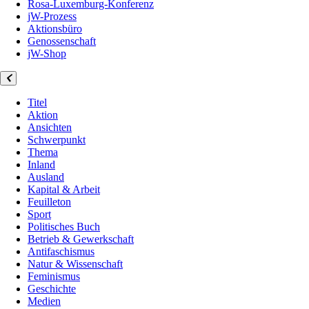
Rosa-Luxemburg-Konferenz
jW-Prozess
Aktionsbüro
Genossenschaft
jW-Shop
Titel
Aktion
Ansichten
Schwerpunkt
Thema
Inland
Ausland
Kapital & Arbeit
Feuilleton
Sport
Politisches Buch
Betrieb & Gewerkschaft
Antifaschismus
Natur & Wissenschaft
Feminismus
Geschichte
Medien