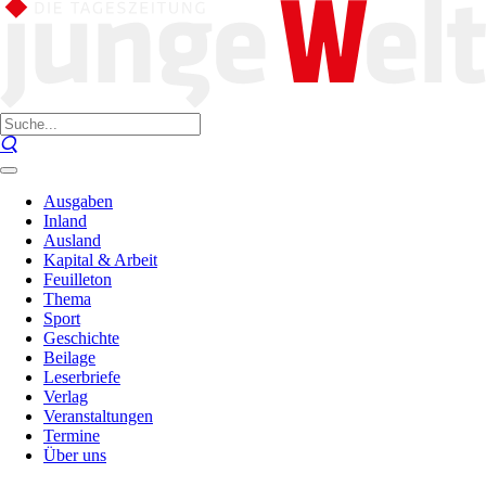
Ausgaben
Inland
Ausland
Kapital & Arbeit
Feuilleton
Thema
Sport
Geschichte
Beilage
Leserbriefe
Verlag
Veranstaltungen
Termine
Über uns