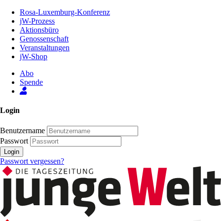
Zum
Rosa-Luxemburg-Konferenz
Inhalt
jW-Prozess
der
Aktionsbüro
Seite
Genossenschaft
Veranstaltungen
jW-Shop
Abo
Spende
Login
Benutzername
Passwort
Login
Passwort vergessen?