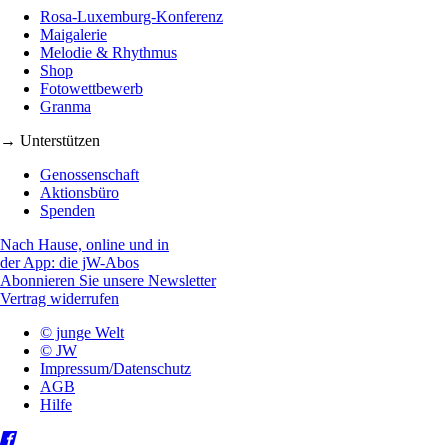
Rosa-Luxemburg-Konferenz
Maigalerie
Melodie & Rhythmus
Shop
Fotowettbewerb
Granma
→ Unterstützen
Genossenschaft
Aktionsbüro
Spenden
Nach Hause, online und in
der App: die jW-Abos
Abonnieren Sie unsere Newsletter
Vertrag widerrufen
© junge Welt
© JW
Impressum/Datenschutz
AGB
Hilfe