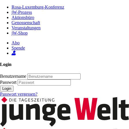
Zum
Rosa-Luxemburg-Konferenz
Inhalt
jW-Prozess
der
Aktionsbüro
Seite
Genossenschaft
Veranstaltungen
jW-Shop
Abo
Spende
Login
Benutzername
Passwort
Login
Passwort vergessen?