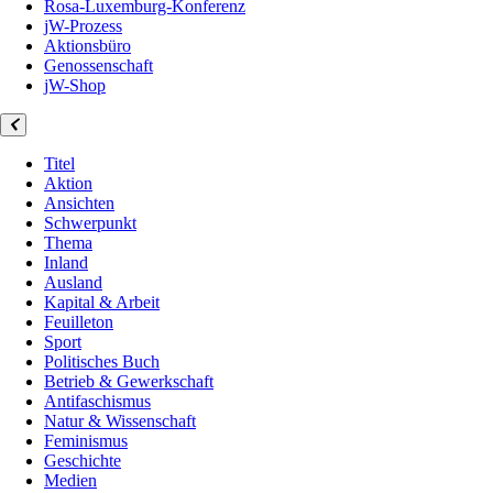
Rosa-Luxemburg-Konferenz
jW-Prozess
Aktionsbüro
Genossenschaft
jW-Shop
Titel
Aktion
Ansichten
Schwerpunkt
Thema
Inland
Ausland
Kapital & Arbeit
Feuilleton
Sport
Politisches Buch
Betrieb & Gewerkschaft
Antifaschismus
Natur & Wissenschaft
Feminismus
Geschichte
Medien