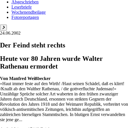
Abgeschrieben
Leserbriefe
Wochenendbeilage
Fotoreportagen
24.06.2002
Der Feind steht rechts
Heute vor 80 Jahren wurde Walter
Rathenau ermordet
Von
Manfred Weißbecker
»Haut immer feste auf den Wirth! /Haut seinen Schädel, daß es klirrt!
/Knallt ab den Walther Rathenau, / die gottverfluchte Judensau!«
Unzählige Sprüche solcher Art waberten in den frühen zwanziger
Jahren durch Deutschland, ersonnen von strikten Gegnern der
Revolution des Jahres 1918 und der Weimarer Republik, verbreitet von
völkisch-antisemitischen Zeitungen, leichthin aufgegriffen an
zahlreichen bierseligen Stammtischen. In blutigen Ernst verwandelten
sie jene ge...