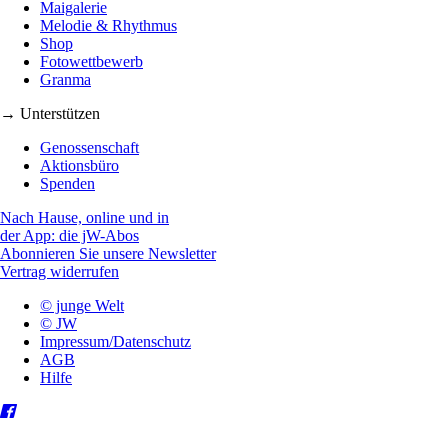
Maigalerie
Melodie & Rhythmus
Shop
Fotowettbewerb
Granma
→ Unterstützen
Genossenschaft
Aktionsbüro
Spenden
Nach Hause, online und in
der App: die jW-Abos
Abonnieren Sie unsere Newsletter
Vertrag widerrufen
© junge Welt
© JW
Impressum/Datenschutz
AGB
Hilfe