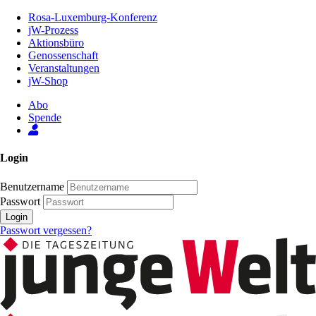
Zum
Rosa-Luxemburg-Konferenz
Inhalt
jW-Prozess
der
Aktionsbüro
Seite
Genossenschaft
Veranstaltungen
jW-Shop
Abo
Spende
Login
Benutzername
Passwort
Login
Passwort vergessen?