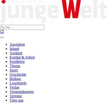
Ausgaben
Inland
Ausland
Kapital & Arbeit
Feuilleton
Thema
Sport
Geschichte
Beilage
Leserbriefe
Verlag
Veranstaltungen
Termine
Über uns