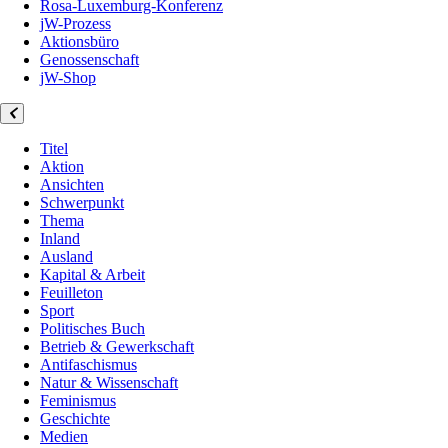
Rosa-Luxemburg-Konferenz
jW-Prozess
Aktionsbüro
Genossenschaft
jW-Shop
Titel
Aktion
Ansichten
Schwerpunkt
Thema
Inland
Ausland
Kapital & Arbeit
Feuilleton
Sport
Politisches Buch
Betrieb & Gewerkschaft
Antifaschismus
Natur & Wissenschaft
Feminismus
Geschichte
Medien