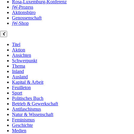
Rosa-Luxemburg-Konferenz
jW-Prozess
Aktionsbüro
Genossenschaft
jW-Shop
Titel
Aktion
Ansichten
Schwerpunkt
Thema
Inland
Ausland
Kapital & Arbeit
Feuilleton
Sport
Politisches Buch
Betrieb & Gewerkschaft
Antifaschismus
Natur & Wissenschaft
Feminismus
Geschichte
Medien