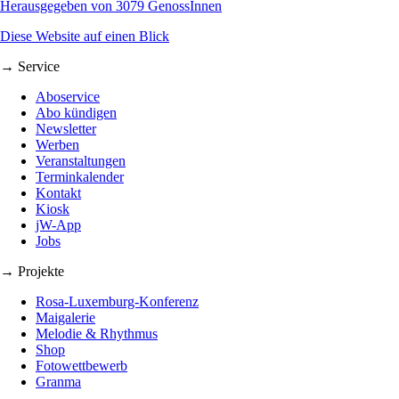
Herausgegeben von 3079 GenossInnen
Diese Website auf einen Blick
→ Service
Aboservice
Abo kündigen
Newsletter
Werben
Veranstaltungen
Terminkalender
Kontakt
Kiosk
jW-App
Jobs
→ Projekte
Rosa-Luxemburg-Konferenz
Maigalerie
Melodie & Rhythmus
Shop
Fotowettbewerb
Granma