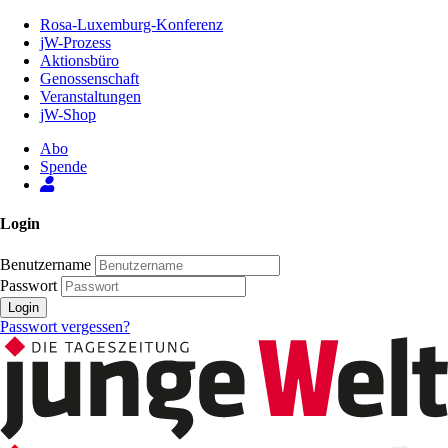
Zum
Rosa-Luxemburg-Konferenz
Inhalt
jW-Prozess
der
Aktionsbüro
Seite
Genossenschaft
Veranstaltungen
jW-Shop
Abo
Spende
Login
Benutzername
Passwort
Login
Passwort vergessen?