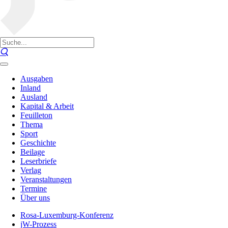
Ausgaben
Inland
Ausland
Kapital & Arbeit
Feuilleton
Thema
Sport
Geschichte
Beilage
Leserbriefe
Verlag
Veranstaltungen
Termine
Über uns
Rosa-Luxemburg-Konferenz
jW-Prozess