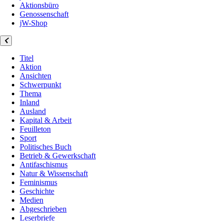
Aktionsbüro
Genossenschaft
jW-Shop
Titel
Aktion
Ansichten
Schwerpunkt
Thema
Inland
Ausland
Kapital & Arbeit
Feuilleton
Sport
Politisches Buch
Betrieb & Gewerkschaft
Antifaschismus
Natur & Wissenschaft
Feminismus
Geschichte
Medien
Abgeschrieben
Leserbriefe