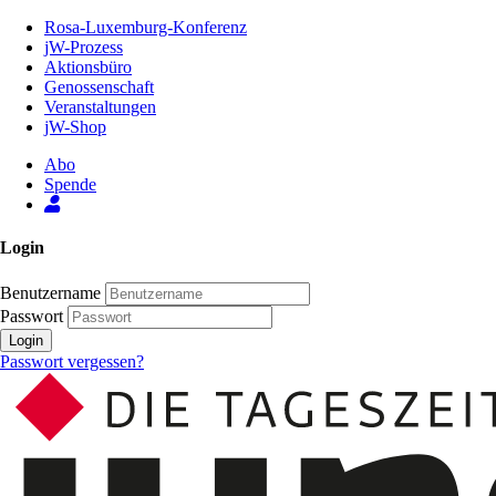
Zum
Rosa-Luxemburg-Konferenz
Inhalt
jW-Prozess
der
Aktionsbüro
Seite
Genossenschaft
Veranstaltungen
jW-Shop
Abo
Spende
Login
Benutzername
Passwort
Login
Passwort vergessen?