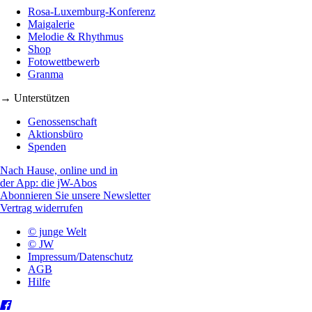
Rosa-Luxemburg-Konferenz
Maigalerie
Melodie & Rhythmus
Shop
Fotowettbewerb
Granma
→ Unterstützen
Genossenschaft
Aktionsbüro
Spenden
Nach Hause, online und in
der App: die jW-Abos
Abonnieren Sie unsere Newsletter
Vertrag widerrufen
© junge Welt
© JW
Impressum/Datenschutz
AGB
Hilfe