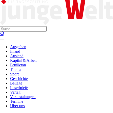
Ausgaben
Inland
Ausland
Kapital & Arbeit
Feuilleton
Thema
Sport
Geschichte
Beilage
Leserbriefe
Verlag
Veranstaltungen
Termine
Über uns