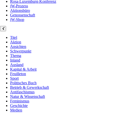
Rosa-Luxemburg-Konferenz
jW-Prozess
Aktionsbüro
Genossenschaft
jW-Shop
Titel
Aktion
Ansichten
Schwerpunkt
Thema
Inland
Ausland
Kapital & Arbeit
Feuilleton
Sport
Politisches Buch
Betrieb & Gewerkschaft
Antifaschismus
Natur & Wissenschaft
Feminismus
Geschichte
Medien