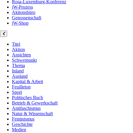
Rosa-Luxemburg-Konferenz
jW-Prozess
Aktionsbüro
Genossenschaft
jW-Shop
Titel
Aktion
Ansichten
Schwerpunkt
Thema
Inland
Ausland
Kapital & Arbeit
Feuilleton
Sport
Politisches Buch
Betrieb & Gewerkschaft
Antifaschismus
Natur & Wissenschaft
Feminismus
Geschichte
Medien