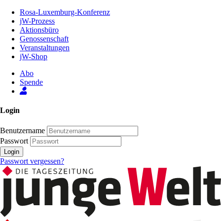
Zum
Rosa-Luxemburg-Konferenz
Inhalt
jW-Prozess
der
Aktionsbüro
Seite
Genossenschaft
Veranstaltungen
jW-Shop
Abo
Spende
Login
Benutzername
Passwort
Login
Passwort vergessen?