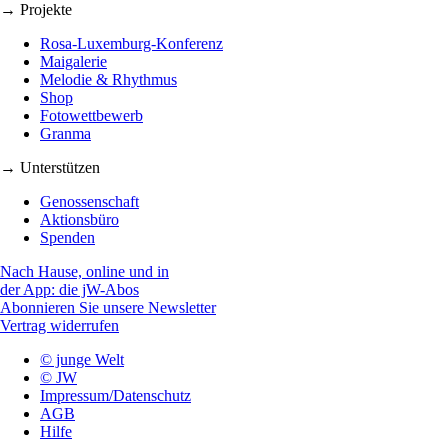
→ Projekte
Rosa-Luxemburg-Konferenz
Maigalerie
Melodie & Rhythmus
Shop
Fotowettbewerb
Granma
→ Unterstützen
Genossenschaft
Aktionsbüro
Spenden
Nach Hause, online und in
der App: die jW-Abos
Abonnieren Sie unsere Newsletter
Vertrag widerrufen
© junge Welt
© JW
Impressum/Datenschutz
AGB
Hilfe