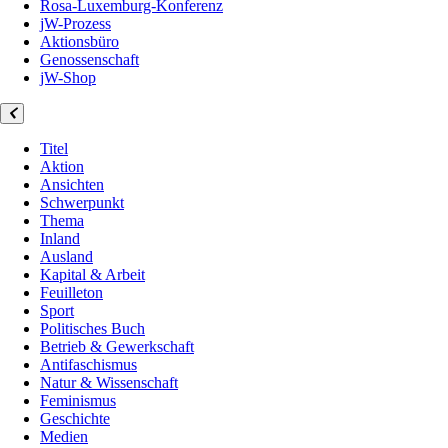
Rosa-Luxemburg-Konferenz
jW-Prozess
Aktionsbüro
Genossenschaft
jW-Shop
Titel
Aktion
Ansichten
Schwerpunkt
Thema
Inland
Ausland
Kapital & Arbeit
Feuilleton
Sport
Politisches Buch
Betrieb & Gewerkschaft
Antifaschismus
Natur & Wissenschaft
Feminismus
Geschichte
Medien