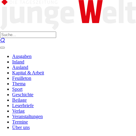
Ausgaben
Inland
Ausland
Kapital & Arbeit
Feuilleton
Thema
Sport
Geschichte
Beilage
Leserbriefe
Verlag
Veranstaltungen
Termine
Über uns