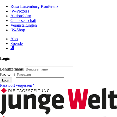
Zum
Rosa-Luxemburg-Konferenz
Inhalt
jW-Prozess
der
Aktionsbüro
Seite
Genossenschaft
Veranstaltungen
jW-Shop
Abo
Spende
Login
Benutzername
Passwort
Login
Passwort vergessen?