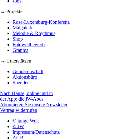
Jobs
→ Projekte
Rosa-Luxemburg-Konferenz
Maigalerie
Melodie & Rhythmus
Shop
Fotowettbewerb
Granma
→ Unterstützen
Genossenschaft
Aktionsbüro
Spenden
Nach Hause, online und in
der App: die jW-Abos
Abonnieren Sie unsere Newsletter
Vertrag widerrufen
© junge Welt
© JW
Impressum/Datenschutz
AGB