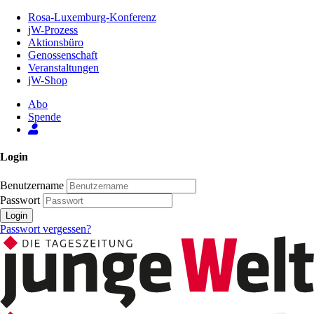
Zum
Rosa-Luxemburg-Konferenz
Inhalt
jW-Prozess
der
Aktionsbüro
Seite
Genossenschaft
Veranstaltungen
jW-Shop
Abo
Spende
Login
Benutzername
Passwort
Login
Passwort vergessen?