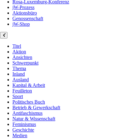
Rosa-Luxemburg-Konferenz
jW-Prozess
Aktionsbüro
Genossenschaft
jW-Shop
Titel
Aktion
Ansichten
Schwerpunkt
Thema
Inland
Ausland
Kapital & Arbeit
Feuilleton
Sport
Politisches Buch
Betrieb & Gewerkschaft
Antifaschismus
Natur & Wissenschaft
Feminismus
Geschichte
Medien