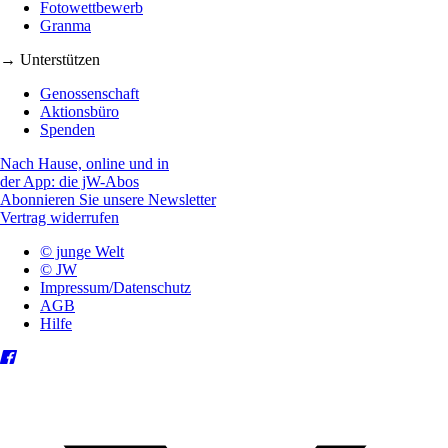
Fotowettbewerb
Granma
→ Unterstützen
Genossenschaft
Aktionsbüro
Spenden
Nach Hause, online und in
der App: die jW-Abos
Abonnieren Sie unsere Newsletter
Vertrag widerrufen
© junge Welt
© JW
Impressum/Datenschutz
AGB
Hilfe