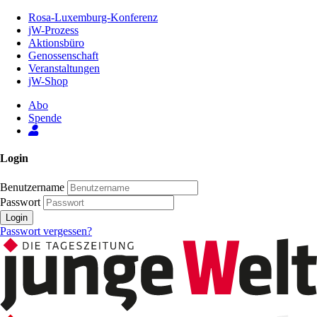
Zum
Rosa-Luxemburg-Konferenz
Inhalt
jW-Prozess
der
Aktionsbüro
Seite
Genossenschaft
Veranstaltungen
jW-Shop
Abo
Spende
Login
Benutzername
Passwort
Login
Passwort vergessen?