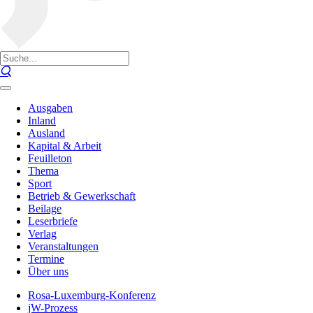
Ausgaben
Inland
Ausland
Kapital & Arbeit
Feuilleton
Thema
Sport
Betrieb & Gewerkschaft
Beilage
Leserbriefe
Verlag
Veranstaltungen
Termine
Über uns
Rosa-Luxemburg-Konferenz
jW-Prozess