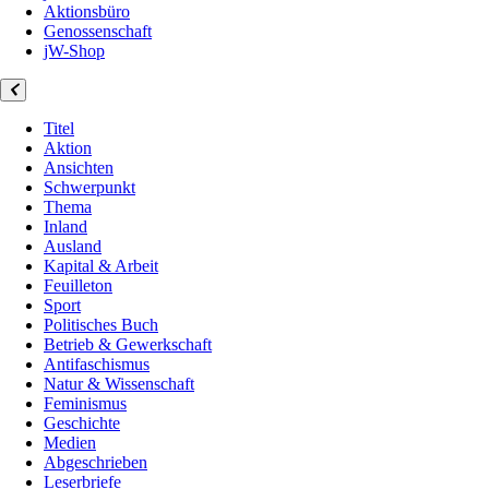
Aktionsbüro
Genossenschaft
jW-Shop
Titel
Aktion
Ansichten
Schwerpunkt
Thema
Inland
Ausland
Kapital & Arbeit
Feuilleton
Sport
Politisches Buch
Betrieb & Gewerkschaft
Antifaschismus
Natur & Wissenschaft
Feminismus
Geschichte
Medien
Abgeschrieben
Leserbriefe