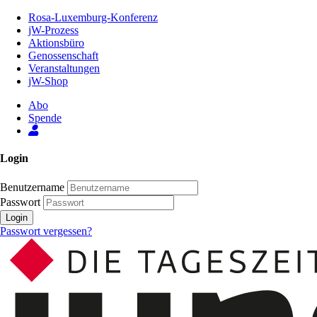
Zum
Rosa-Luxemburg-Konferenz
Inhalt
jW-Prozess
der
Aktionsbüro
Seite
Genossenschaft
Veranstaltungen
jW-Shop
Abo
Spende
Login
Benutzername
Passwort
Login
Passwort vergessen?