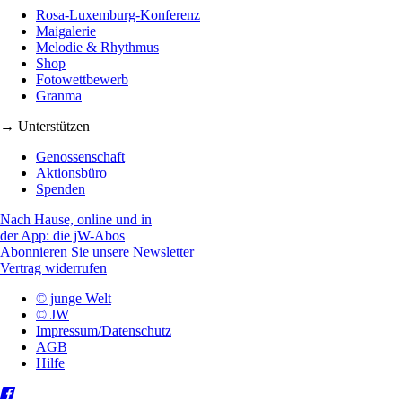
Rosa-Luxemburg-Konferenz
Maigalerie
Melodie & Rhythmus
Shop
Fotowettbewerb
Granma
→ Unterstützen
Genossenschaft
Aktionsbüro
Spenden
Nach Hause, online und in
der App: die jW-Abos
Abonnieren Sie unsere Newsletter
Vertrag widerrufen
© junge Welt
© JW
Impressum/Datenschutz
AGB
Hilfe