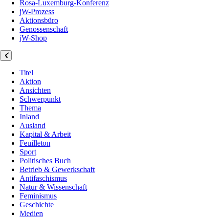
Rosa-Luxemburg-Konferenz
jW-Prozess
Aktionsbüro
Genossenschaft
jW-Shop
Titel
Aktion
Ansichten
Schwerpunkt
Thema
Inland
Ausland
Kapital & Arbeit
Feuilleton
Sport
Politisches Buch
Betrieb & Gewerkschaft
Antifaschismus
Natur & Wissenschaft
Feminismus
Geschichte
Medien