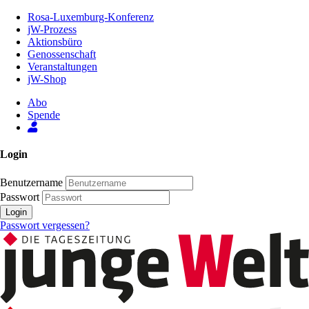
Zum
Rosa-Luxemburg-Konferenz
Inhalt
jW-Prozess
der
Aktionsbüro
Seite
Genossenschaft
Veranstaltungen
jW-Shop
Abo
Spende
Login
Benutzername
Passwort
Login
Passwort vergessen?