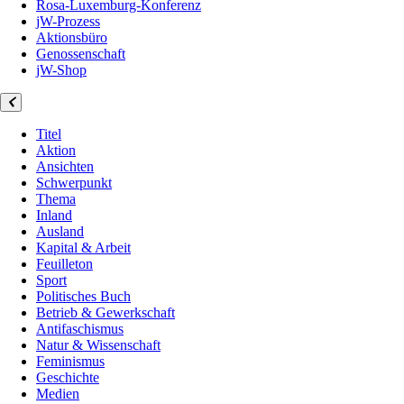
Rosa-Luxemburg-Konferenz
jW-Prozess
Aktionsbüro
Genossenschaft
jW-Shop
Titel
Aktion
Ansichten
Schwerpunkt
Thema
Inland
Ausland
Kapital & Arbeit
Feuilleton
Sport
Politisches Buch
Betrieb & Gewerkschaft
Antifaschismus
Natur & Wissenschaft
Feminismus
Geschichte
Medien