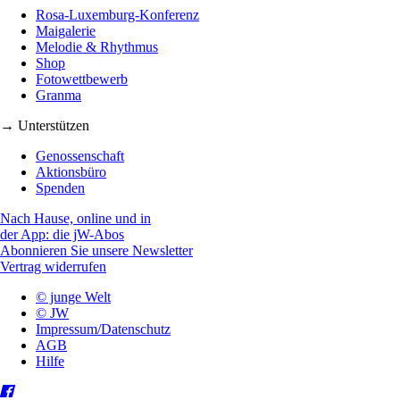
Rosa-Luxemburg-Konferenz
Maigalerie
Melodie & Rhythmus
Shop
Fotowettbewerb
Granma
→ Unterstützen
Genossenschaft
Aktionsbüro
Spenden
Nach Hause, online und in
der App: die jW-Abos
Abonnieren Sie unsere Newsletter
Vertrag widerrufen
© junge Welt
© JW
Impressum/Datenschutz
AGB
Hilfe