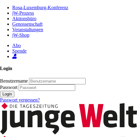
Zum
Rosa-Luxemburg-Konferenz
Inhalt
jW-Prozess
der
Aktionsbüro
Seite
Genossenschaft
Veranstaltungen
jW-Shop
Abo
Spende
Login
Benutzername
Passwort
Login
Passwort vergessen?