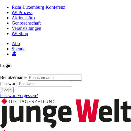
Zum
Rosa-Luxemburg-Konferenz
Inhalt
jW-Prozess
der
Aktionsbüro
Seite
Genossenschaft
Veranstaltungen
jW-Shop
Abo
Spende
Login
Benutzername
Passwort
Login
Passwort vergessen?