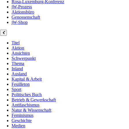
Rosa-Luxemburg-Konferenz
jW-Prozess
Aktionsbüro
Genossenschaft
jW-Shop
Titel
Aktion
Ansichten
Schwerpunkt
Thema
Inland
Ausland
Kapital & Arbeit
Feuilleton
Sport
Politisches Buch
Betrieb & Gewerkschaft
Antifaschismus
Natur & Wissenschaft
Feminismus
Geschichte
Medien