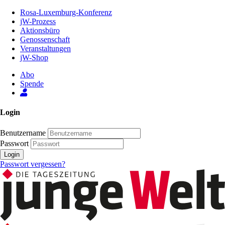
Zum
Rosa-Luxemburg-Konferenz
Inhalt
jW-Prozess
der
Aktionsbüro
Seite
Genossenschaft
Veranstaltungen
jW-Shop
Abo
Spende
Login
Benutzername
Passwort
Login
Passwort vergessen?