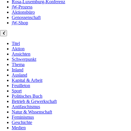
Rosa-Luxemburg-Konferenz
jW-Prozess
Aktionsbüro
Genossenschaft
jW-Shop
Titel
Aktion
Ansichten
Schwerpunkt
Thema
Inland
Ausland
Kapital & Arbeit
Feuilleton
Sport
Politisches Buch
Betrieb & Gewerkschaft
Antifaschismus
Natur & Wissenschaft
Feminismus
Geschichte
Medien